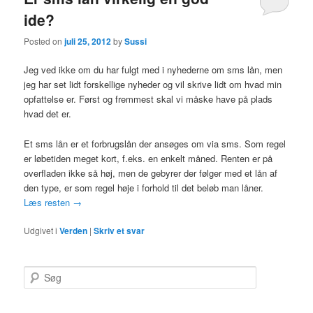
ide?
Posted on
juli 25, 2012
by
Sussi
Jeg ved ikke om du har fulgt med i nyhederne om sms lån, men
jeg har set lidt forskellige nyheder og vil skrive lidt om hvad min
opfattelse er. Først og fremmest skal vi måske have på plads
hvad det er.
Et sms lån er et forbrugslån der ansøges om via sms. Som regel
er løbetiden meget kort, f.eks. en enkelt måned. Renten er på
overfladen ikke så høj, men de gebyrer der følger med et lån af
den type, er som regel høje i forhold til det beløb man låner.
Læs resten
→
Udgivet i
Verden
|
Skriv et svar
S
ø
g